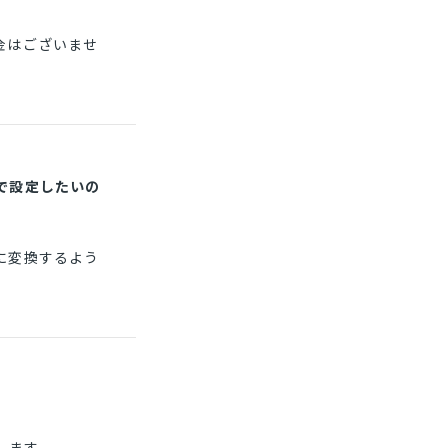
金はございませ
で設定したいの
に変換するよう
します。